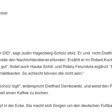
ttelt
er DID”, sagt Justin Hagenberg-Scholz stolz. Er, und nicht Dietfr
tte den Nachrichtendienst erfunden. Erzählt er im Robert-Koch-
ig gut”, findet auch Hauke Schill, und Ridely Ferundula ergänzt:
raktikanten. So schlecht können die nicht sein.”
holz lügt!”, widerspricht Dietfried Dembowski, und weist den 
ell einen Kaffee zu kochen.
zt in der Ecke. Sie macht sich Sorgen um den deutschen Fußbal