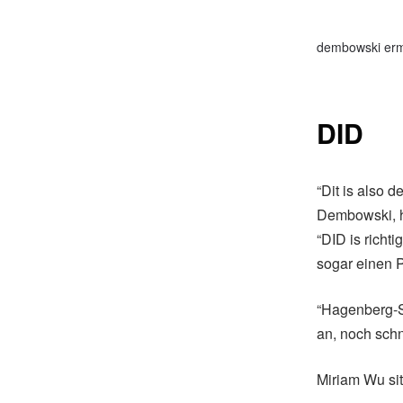
dembowski ermi
DID
“Dit is also d
Dembowski, ha
“DID is richt
sogar einen P
“Hagenberg-Sc
an, noch schn
Miriam Wu sit