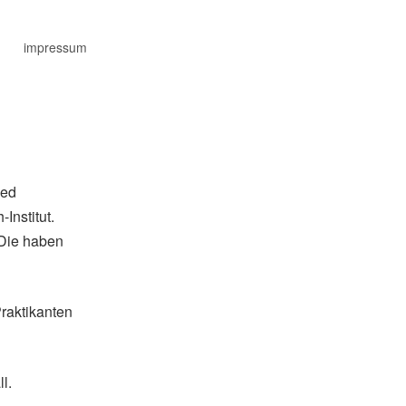
impressum
ied
Institut.
 “Die haben
Praktikanten
l.